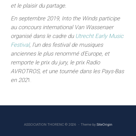
et le plaisir du partage.
En septembre 2019, Into the Winds participe
au concours international Van Wassenaer
organisé dans le cadre du
Utrecht Early Music
Festival
, l'un des festival de musiques
anciennes le plus renommé d'Europe, et
remporte le prix du jury, le prix Radio
AVROTROS, et une tournée dans les Pays-Bas
en 202
1.
ASSOCIATION THORENC © 2026
Theme by
SiteOrigin