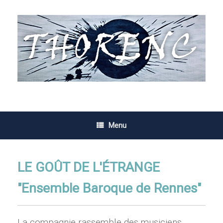
Skip
to
content
Menu
LE GOÛT DE L'ÉTRANGE
"Ensemble Baroque de Rennes"
La compagnie rassemble des musiciens