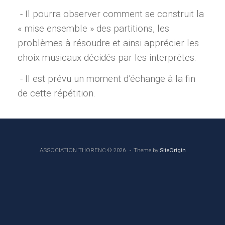
- Il pourra observer comment se construit la
« mise ensemble » des partitions, les
problèmes à résoudre et ainsi apprécier les
choix musicaux décidés par les interprètes.
- Il est prévu un moment d’échange à la fin
de cette répétition.
ASSOCIATION THORENC © 2026
Theme by
SiteOrigin